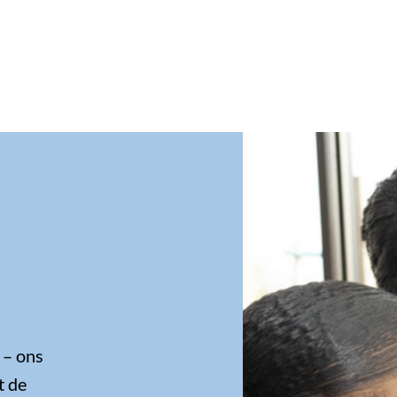
 – ons
t de