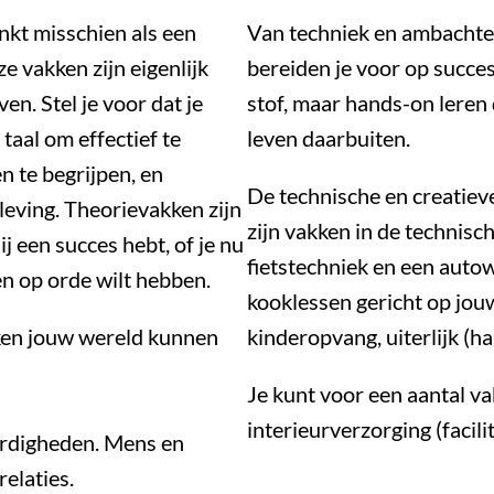
inkt misschien als een
Van techniek en ambachten
e vakken zijn eigenlijk
bereiden je voor op succes
en. Stel je voor dat je
stof, maar hands-on leren
taal om effectief te
leven daarbuiten.
 te begrijpen, en
De technische en creatieve
eving. Theorievakken zijn
zijn vakken in de technisc
j een succes hebt, of je nu
fietstechniek en een autow
en op orde wilt hebben.
kooklessen gericht op jou
kken jouw wereld kunnen
kinderopvang, uiterlijk (ha
Je kunt voor een aantal va
interieurverzorging (facilit
ardigheden. Mens en
elaties.