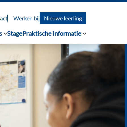
act
Werken bij
Nieuwe leerling
s
Stage
Praktische informatie