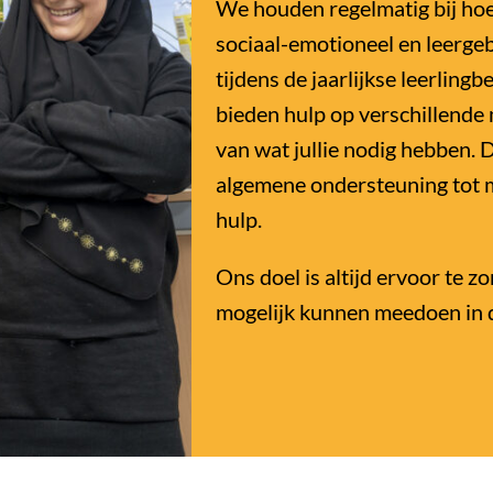
We houden regelmatig bij hoe 
sociaal-emotioneel en leerge
tijdens de jaarlijkse leerling
bieden hulp op verschillende 
van wat jullie nodig hebben. 
algemene ondersteuning tot 
hulp.
Ons doel is altijd ervoor te zo
mogelijk kunnen meedoen in d