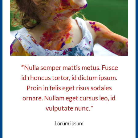
“
Nulla semper mattis metus. Fusce
id rhoncus tortor, id dictum ipsum.
Proin in felis eget risus sodales
ornare. Nullam eget cursus leo, id
vulputate nunc.
“
Lorum ipsum