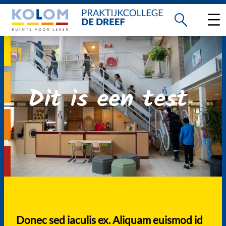
Ga
naar
de
inhoud
Dit is een test
Donec sed iaculis ex. Aliquam euismod id